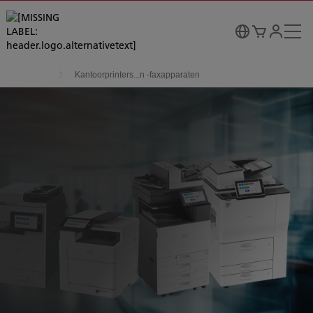
Kantoorprinters...n -faxapparaten