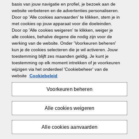
basis van jouw navigatie en profiel, je bezoek aan de
website verbeteren en de advertenties personaliseren.
Door op 'Alle cookies aanvaarden' te klikken, stem je in
met cookies op jouw apparaat voor die doeleinden.
IM C2010 (A)
Door op 'Alle cookies weigeren' te klikken, weiger je
alle cookies, behalve degene die nodig zijn voor de
All-in-One Printers
werking van de website. Onder 'Voorkeuren beheren'
kun je de cookies selecteren die je wil activeren. Jouw
Printsnelheid tot 20 ppm en kan kopiëren, scannen en
toestemming blijft zes maanden geldig. Je kunt je
faxen
toestemming op elk moment intrekken of je voorkeuren
Maximale printresolutie: 4800 x 1200 dpi
wijzigen via het onderdeel 'Cookiebeheer' van de
Papiercapaciteit tot 2300 vellen
website
Cookiebeleid
Meer bekijken
Voorkeuren beheren
Vraag offerte aan
Alle cookies weigeren
Alle cookies aanvaarden