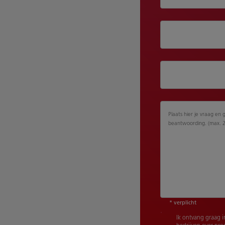
Plaats hier je vraag en 
beantwoording. (max. 
* verplicht
Ik ontvang graag i