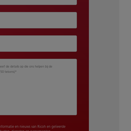
geef de details op die ons helpen bij de
250 tekens)
*
nformatie en nieuws van Ricoh en gelieerde