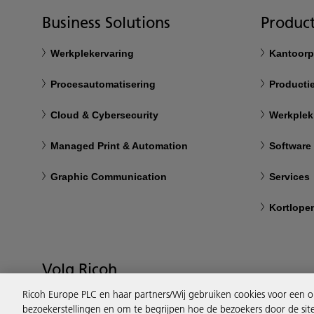
Business Solutions
Product
Werkplekervaring
Kantoorp
Procesautomatisering
Productie
Cloud & Cybersecurity
Werkplek
Managed Print & Automation
Software
Graphic Communication
Services
Kortlope
Volg Ricoh
Ricoh Europe PLC en haar partners/Wij gebruiken cookies voor een o
bezoekerstellingen en om te begrijpen hoe de bezoekers door de sit