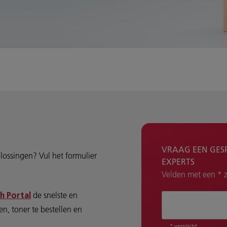
VRAAG EEN GES
lossingen? Vul het formulier
EXPERTS
Velden met een * zi
de snelste en
h Portal
Hoe kunnen wij 
n, toner te bestellen en
* verplicht