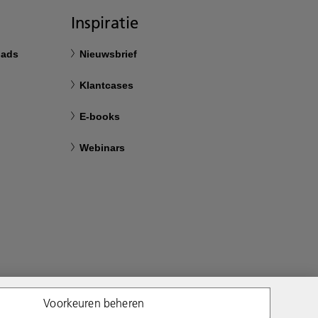
Inspiratie
oads
Nieuwsbrief
Klantcases
E-books
Webinars
Voorkeuren beheren