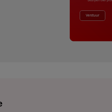
bedrijven over pr
Verstuur
e