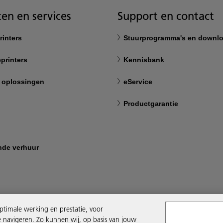
en en services
Support en contact
rinters
Stuurprogramma's en downl
printers
Kennisbank
 oplossingen
eService
Productgarantie
nde verhuur
ptimale werking en prestatie, voor
e navigeren. Zo kunnen wij, op basis van jouw