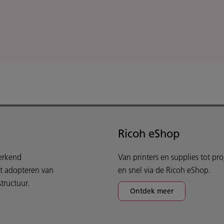
Ricoh eShop
werkend
Van printers en supplies tot pr
et adopteren van
en snel via de Ricoh eShop.
tructuur.
Ontdek meer