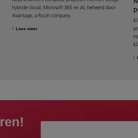
M
hybride cloud, Microsoft 365 en AI, beheerd door
p
Avantage, a Ricoh company.
Kl
pr
Lees meer
he
kl
eren!
Aanhef*