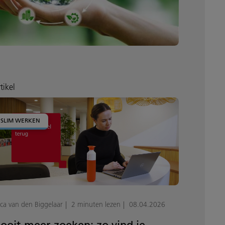
tikel
SLIM WERKEN
ica van den Biggelaar
2 minuten lezen
08.04.2026
ooit meer zoeken: zo vind je