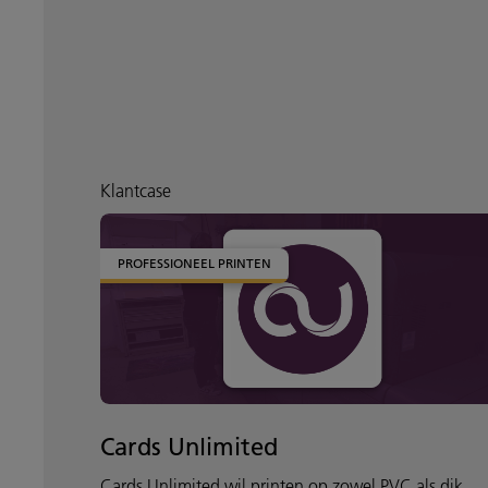
Klantcase
PROFESSIONEEL PRINTEN
Cards Unlimited
Cards Unlimited wil printen op zowel PVC als dik