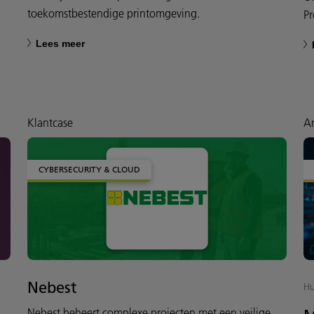
toekomstbestendige printomgeving.
P
Lees meer
Klantcase
Ar
CYBERSECURITY & CLOUD
Nebest
Hu
Nebest beheert complexe projecten met een veilige