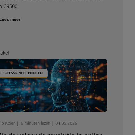
ro C9500
Lees meer
tikel
PROFESSIONEEL PRINTEN
ib Kolen
6 minuten lezen
04.05.2026