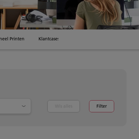
neel Printen
Klantcases
Wis alles
Filter