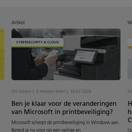
Artikel
W
CYBERSECURITY & CLOUD
Tim Scharn
6 minuten lezen
16.07.2026
01
Ben je klaar voor de veranderingen
H
van Microsoft in printbeveiliging?
h
C
Microsoft scherpt de printbeveiliging in Windows aan.
Bereid je nu voor op een veilige en
O