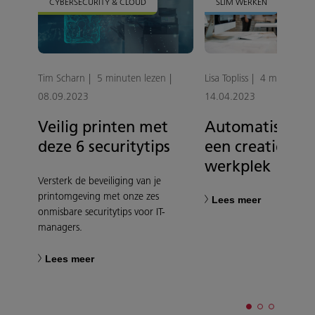
CYBERSECURITY & CLOUD
SLIM WERKEN
Tim Scharn
5 minuten lezen
Lisa Topliss
4 minuten l
08.09.2023
14.04.2023
Veilig printen met
Automatisering
deze 6 securitytips
een creatiever
werkplek
Versterk de beveiliging van je
printomgeving met onze zes
Lees meer
onmisbare securitytips voor IT-
managers.
Lees meer