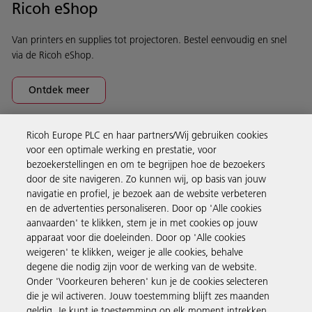
Ricoh eShop
Van printers en supplies tot projectoren. Bestel eenvoudig en snel
via de Ricoh eShop.
Ontdek meer
Ricoh Europe PLC en haar partners/Wij gebruiken cookies
Business Solutions
voor een optimale werking en prestatie, voor
bezoekerstellingen en om te begrijpen hoe de bezoekers
door de site navigeren. Zo kunnen wij, op basis van jouw
Producten en services
navigatie en profiel, je bezoek aan de website verbeteren
en de advertenties personaliseren. Door op 'Alle cookies
aanvaarden' te klikken, stem je in met cookies op jouw
Support en contact
apparaat voor die doeleinden. Door op 'Alle cookies
weigeren' te klikken, weiger je alle cookies, behalve
degene die nodig zijn voor de werking van de website.
Inspiratie
Onder 'Voorkeuren beheren' kun je de cookies selecteren
die je wil activeren. Jouw toestemming blijft zes maanden
geldig. Je kunt je toestemming op elk moment intrekken