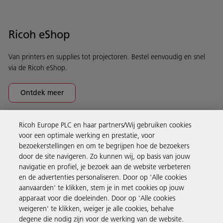
Ricoh eShop
Van printers en supplies tot projectoren. Bestel eenvoudig en snel
via de Ricoh eShop.
Ontdek meer
Ricoh Europe PLC en haar partners/Wij gebruiken cookies
Business Solutions
voor een optimale werking en prestatie, voor
bezoekerstellingen en om te begrijpen hoe de bezoekers
door de site navigeren. Zo kunnen wij, op basis van jouw
Producten en services
navigatie en profiel, je bezoek aan de website verbeteren
en de advertenties personaliseren. Door op 'Alle cookies
aanvaarden' te klikken, stem je in met cookies op jouw
Support en contact
apparaat voor die doeleinden. Door op 'Alle cookies
weigeren' te klikken, weiger je alle cookies, behalve
degene die nodig zijn voor de werking van de website.