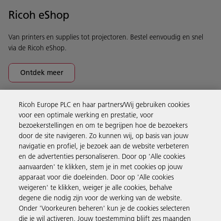
Ricoh eShop
Van printers en supplies tot projectoren. Bestel eenvoudig en snel
via de Ricoh eShop.
Ontdek meer
Ricoh Europe PLC en haar partners/Wij gebruiken cookies
Business Solutions
voor een optimale werking en prestatie, voor
bezoekerstellingen en om te begrijpen hoe de bezoekers
door de site navigeren. Zo kunnen wij, op basis van jouw
Producten en services
navigatie en profiel, je bezoek aan de website verbeteren
en de advertenties personaliseren. Door op 'Alle cookies
aanvaarden' te klikken, stem je in met cookies op jouw
Support en contact
apparaat voor die doeleinden. Door op 'Alle cookies
weigeren' te klikken, weiger je alle cookies, behalve
degene die nodig zijn voor de werking van de website.
Inspiratie
Onder 'Voorkeuren beheren' kun je de cookies selecteren
die je wil activeren. Jouw toestemming blijft zes maanden