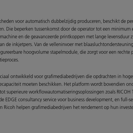
heden voor automatisch dubbelzijdig produceren, beschikt de per
en. Die beperken tussenkomst door de operator tot een minimum en
machine en de geavanceerde printkoppen met lange levensduur zi
n de inkjetpers. Van de velleninvoer met blaasluchtondersteuning
figureerbare hoogvolume stapelmodule, die zorgt voor een rechte p
ctieproces.
eciaal ontwikkeld voor grafimediabedrijven die opdrachten in hog
ecapaciteit moeten beschikken. Het platform wordt bovendien onde
 tot superieure workflowautomatiseringsoplossingen zoals RICOH
 EDGE consultancy service voor business development, en full-se
n Ricoh helpen grafimediabedrijven het rendement op hun investe