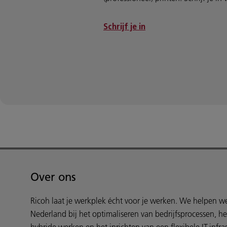
Schrijf je in
Over ons
Ricoh laat je werkplek écht voor je werken. We helpen 
Nederland bij het optimaliseren van bedrijfsprocessen, h
hybride werken en het inrichten van een flexibele IT-infras