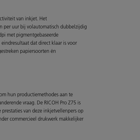
viteit van inkjet. Het
en per uur bij volautomatisch dubbelzijdig
0 dpi met pigmentgebaseerde
ndresultaat dat direct klaar is voor
gestreken papiersoorten én
 om hun productiemethodes aan te
randerende vraag. De RICOH Pro Z75 is
prestaties van deze inkjetvellenpers op
ander commercieel drukwerk makkelijker