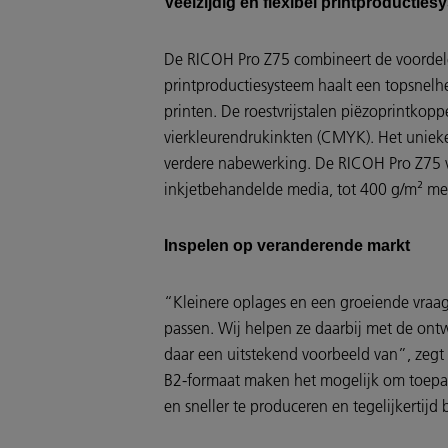
Veelzijdig en flexibel printproductie
De RICOH Pro Z75 combineert de voordelen
printproductiesysteem haalt een topsnelhei
printen. De roestvrijstalen piëzoprintko
vierkleurendrukinkten (CMYK). Het unieke
verdere nabewerking. De RICOH Pro Z75 ve
inkjetbehandelde media, tot 400 g/m² m
Inspelen op veranderende markt
“Kleinere oplages en een groeiende vra
passen. Wij helpen ze daarbij met de ont
daar een uitstekend voorbeeld van”, zegt 
B2-formaat maken het mogelijk om toepass
en sneller te produceren en tegelijkertijd