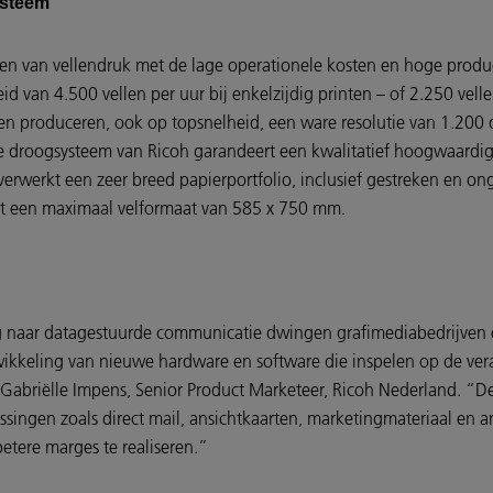
systeem
 van vellendruk met de lage operationele kosten en hoge producti
d van 4.500 vellen per uur bij enkelzijdig printen – of 2.250 vell
ppen produceren, ook op topsnelheid, een ware resolutie van 1.20
 droogsysteem van Ricoh garandeert een kwalitatief hoogwaardig ei
rwerkt een zeer breed papierportfolio, inclusief gestreken en on
et een maximaal velformaat van 585 x 750 mm.
ag naar datagestuurde communicatie dwingen grafimediabedrijven
wikkeling van nieuwe hardware en software die inspelen op de ve
Gabriëlle Impens, Senior Product Marketeer, Ricoh Nederland. “De 
ingen zoals direct mail, ansichtkaarten, marketingmateriaal en 
 betere marges te realiseren.”