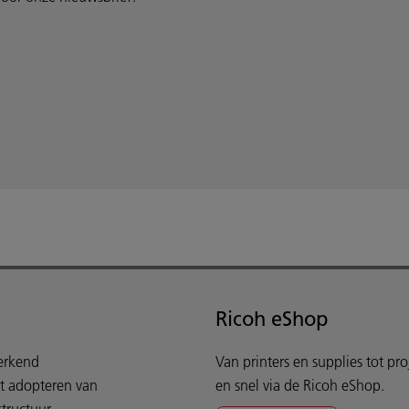
Ricoh eShop
werkend
Van printers en supplies tot pr
et adopteren van
en snel via de Ricoh eShop.
tructuur.