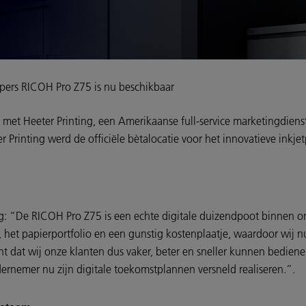
npers RICOH Pro Z75 is nu beschikbaar
met Heeter Printing, een Amerikaanse full-service marketingdienst
r Printing werd de officiële bètalocatie voor het innovatieve inkj
ng: “De RICOH Pro Z75 is een echte digitale duizendpoot binnen o
at, het papierportfolio en een gunstig kostenplaatje, waardoor wij
 dat wij onze klanten dus vaker, beter en sneller kunnen bediene
ernemer nu zijn digitale toekomstplannen versneld realiseren.”.