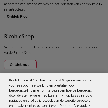
adopteren van hybride werken en het inrichten van een flexibele IT-
infrastructuur.
Ontdek Ricoh
Ricoh eShop
Van printers en supplies tot projectoren. Bestel eenvoudig en snel
via de Ricoh eShop.
Ontdek meer
Ricoh Europe PLC en haar partners/Wij gebruiken cookies
Business Solutions
voor een optimale werking en prestatie, voor
bezoekerstellingen en om te begrijpen hoe de bezoekers
door de site navigeren. Zo kunnen wij, op basis van jouw
Producten en services
navigatie en profiel, je bezoek aan de website verbeteren
en de advertenties personaliseren. Door op 'Alle cookies