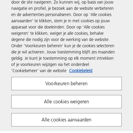
door de site navigeren. Zo kunnen wij, op basis van jouw
Producten en services
navigatie en profiel, je bezoek aan de website verbeteren
en de advertenties personaliseren. Door op 'Alle cookies
aanvaarden' te klikken, stem je in met cookies op jouw
Support en contact
apparaat voor die doeleinden. Door op 'Alle cookies
weigeren' te klikken, weiger je alle cookies, behalve
degene die nodig zijn voor de werking van de website.
Inspiratie
Onder 'Voorkeuren beheren' kun je de cookies selecteren
die je wil activeren. Jouw toestemming blijft zes maanden
geldig. Je kunt je toestemming op elk moment intrekken
Volg Ricoh
of je voorkeuren wijzigen via het onderdeel
'Cookiebeheer' van de website
Cookiebeleid
Voorkeuren beheren
Alle cookies weigeren
Privacyverklaring
Algemene voorwaarden
Alle cookies aanvaarden
Cookiebeleid
Algemene voorwaarden website
Copyright 2026 Ricoh. All rights reserved.