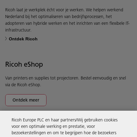
Ricoh laat je werkplek écht voor je werken. We helpen werkend
Nederland bij het optimaliseren van bedrijfsprocessen, het
adopteren van hybride werken en het inrichten van een flexibele IT-
infrastructuur.
Ontdek Ricoh
Ricoh eShop
Van printers en supplies tot projectoren. Bestel eenvoudig en snel
via de Ricoh eShop.
Ontdek meer
Ricoh Europe PLC en haar partners/Wij gebruiken cookies
Business Solutions
voor een optimale werking en prestatie, voor
bezoekerstellingen en om te begrijpen hoe de bezoekers